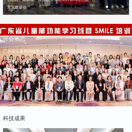
育党建活动
分会动态
广东省儿童肺功能学习班（SMILE培训项目）
2021年10月30-31日“2021珠江儿科呼吸论坛暨广东省生物医学工程学会儿
科与临床工程分会第五届学术会议暨广东省儿童肺功能学习班（SMILE培
训项目）”在广州市希尔顿逸林酒店如期举办。
2
3
查看更多
/
科技成果