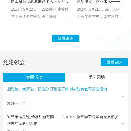
学会张超常务副理事长率队赴海南调研
医工融合创新成果转化论坛圆满收官
创新驱动，创业未
医学
2024年9月22日，“2024中国生物医
2024年6月2日，由广东省生物
械
学工程大会暨创新医疗峰会——医
工程学会主办，南方科技大学生
授
工融合创新成果转化”分论坛在深圳
医学工程系承办的“第三届广东
书
国际会展中心璀璨开启。论坛由中
学生生物医学工程创新创业设计
查看更多
科
国生物医学工程学会主办，广东省
赛”决赛在深圳南方科技大学圆
长
生物医学工程学会、深圳市生物医
幕。本届竞赛首次采用了创新、
超
学工程学会、四川省生物医学工程
业两个赛道同场竞技，得到了广
学会、海南省生物医学工程学会及
省以及全国各大高校的积极响应
党建强会
查看更多
湖南省生物医学工程学会联合承
共收到241份参赛作品。经初赛
办。
专家匿名评审，59项作品进入全
党团活动
学习园地
总决赛角逐一、二等奖。
启思路、赋新能、强信念 开展医工科创与红色教育党建活动
2025-09-22
追寻革命足迹,传承红色基因——广东省生物医学工程学会党支部参
观东江纵队纪念馆