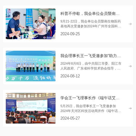
科普不停歇，我会单位会员暨南生物医药基地再赴广州市全国科普日之约
9月21-22日，我会单位会员暨南生物医药
基地再次受邀参加2024年广州市全国科普
日主会场活动暨第七届科普嘉年华活动。
2024-09-25
本次科普日以“提升全民科学素质、协力建
设科技强国”为主题
我会理事长王一飞受邀参加“助力百千万 漠阳科普行” 暨广东省院士专家阳江乡村行活动
2024年8月8日，由中共阳江市委、阳江市
人民政府、广东省科学技术协会指导，阳
江市科学技术协会、广东省科协事业发展
2024-08-12
中心主办的“助力百千万 漠阳科普行”暨广
东省院士专家阳江乡村行活动启动仪式在
阳江举行。阳江市委副书记雷玉春、省科
协副主席林晓湧、广东省生物医学工程学
学会王一飞理事长作《端午话艾草》主题科普宣讲
会理事长/俄罗斯工程院外籍院士王一飞教
授等二十余名院士、专家出席了本次活
5月25日，我会理事长王一飞受邀参加
动。
2024年天河区科技活动周并作《端午话艾
草》主题科普宣讲，从艾草产业的历史传
2024-05-27
承、发展现状、原料开发以及新药开发等
多个维度，深入浅出地介绍了艾草研究的
最新进展和广阔前景。