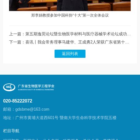
郑李娟教授参加中国科协“十大”第一次全体会议
上一篇：第五期逸莞论坛暨生物医学材料与医疗器械学术论坛成功召开
下一篇：喜讯丨我会常务理事马建华、王成勇2人荣获广东省第十六届丁颖科技奖
返回列表
020-85222072
邮箱：gdsbme@163.com
地址：广州市黄埔大道西601号 暨南大学生命科学技术学院五楼
栏目导航