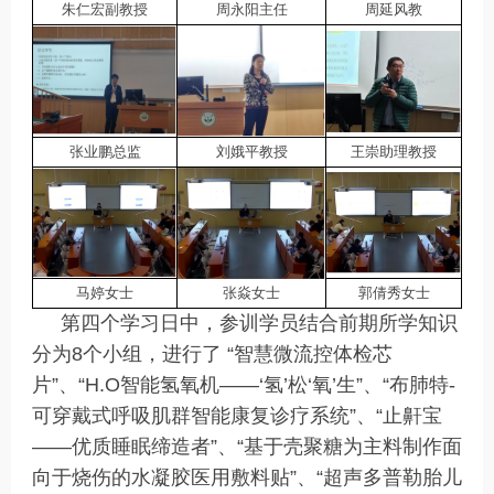
朱仁宏副教授
周永阳主任
周延风教
张业鹏总监
刘娥平教授
王崇助理教授
马婷女士
张焱女士
郭倩秀女士
第四个学习日中，参训学员结合前期所学知识
分为8个小组，进行了 “智慧微流控体检芯
片”、“H.O智能氢氧机——‘氢’松‘氧’生”、“布肺特-
可穿戴式呼吸肌群智能康复诊疗系统”、“止鼾宝
——优质睡眠缔造者”、“基于壳聚糖为主料制作面
向于烧伤的水凝胶医用敷料贴”、“超声多普勒胎儿